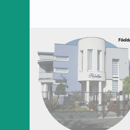
Főold