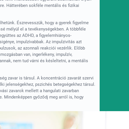
. Hátterében sokféle mentális és fizikai
lhetünk. Észrevesszük, hogy a gyerek figyelme
sé mélyül el a tevékenységekben. A többféle
tegyüttes az ADHD, a figyelemhiányos-
igénye, impulzívabbak. Az impulzivitás azt
lzusok, az azonnali reakciói vezérlik. Előbb
mozgásban van, ingerlékeny, impulzív,
annak, nem tud várni és késleltetni, a mentális
 zavar is társul. A koncentráció zavarát szervi
lki jelenségekhez, pszichés betegségekhez társul.
lvási zavarok mellett a hangulati zavarban
e. Mindenképpen győződj meg arról is, hogy