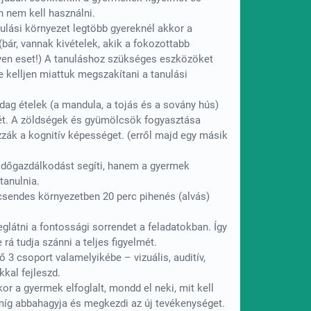
n nem kell használni.
nulási környezet legtöbb gyereknél akkor a
bár, vannak kivételek, akik a fokozottabb
lyen eset!) A tanuláshoz szükséges eszközöket
ne kelljen miattuk megszakítani a tanulási
dag ételek (a mandula, a tojás és a sovány hús)
jét. A zöldségek és gyümölcsök fogyasztása
zzák a kognitív képességet. (erről majd egy másik
időgazdálkodást segíti, hanem a gyermek
tanulnia.
csendes környezetben 20 perc pihenés (alvás)
meglátni a fontossági sorrendet a feladatokban. Így
 rá tudja szánni a teljes figyelmét.
 csoport valamelyikébe – vizuális, auditív,
kkal fejleszd.
or a gyermek elfoglalt, mondd el neki, mit kell
amíg abbahagyja és megkezdi az új tevékenységet.