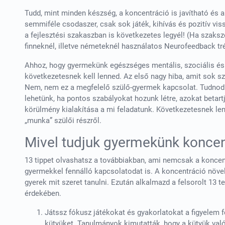
Tudd, mint minden készség, a koncentráció is javítható és 
semmiféle csodaszer, csak sok játék, kihívás és pozitív vis
a fejlesztési szakaszban is következetes legyél! (Ha szaksz
finneknél, illetve németeknél használatos Neurofeedback tr
Ahhoz, hogy gyermekünk egészséges mentális, szociális és 
következetesnek kell lenned. Az első nagy hiba, amit sok sz
Nem, nem ez a megfelelő szülő-gyermek kapcsolat. Tudnod
lehetünk, ha pontos szabályokat hozunk létre, azokat betartj
körülmény kialakítása a mi feladatunk. Következetesnek lenn
„munka” szülői részről.
Mivel tudjuk gyermekünk koncent
13 tippet olvashatsz a továbbiakban, ami nemcsak a koncent
gyermekkel fennálló kapcsolatodat is. A koncentráció növ
gyerek mit szeret tanulni. Ezután alkalmazd a felsorolt 13 t
érdekében.
Játssz fókusz játékokat és gyakorlatokat a figyelem f
kütyüket. Tanulmányok kimutatták, hogy a kütyük val