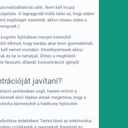
automatizálhatóvá válik. Nem kell hozzá
szajelzés. A legnagyobb trükk talán az, hogy ebben
erű segítséget szeretnél, akkor olvass utána a
éning-nek.)
kognitív fejlődésen menjen keresztül
ülő elkövet, hogy barátja akar lenni gyermekének.
 kell nemet mondani. Következetesek akkor
uk és be is tartatjuk. Ehhez a megfelelő
i fárasztó, állandó koncentrációt igénylő
rációját javítani?
ráció javításában segít, hanem erősíti a
elésének első lépése annak megértése, hogy a
echnika bármelyikét a hatékony fejlesztés
elkeltése érdekében! Tartsd távol az elektronikai
ójában csökkentik a gyermekek figyelmét és