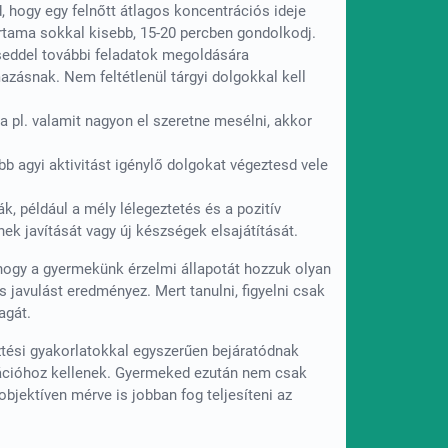
, hogy egy felnőtt átlagos koncentrációs ideje
artama sokkal kisebb, 15-20 percben gondolkodj.
éseddel további feladatok megoldására
zásnak. Nem feltétlenül tárgyi dolgokkal kell
Ha pl. valamit nagyon el szeretne mesélni, akkor
b agyi aktivitást igénylő dolgokat végeztesd vele
k, például a mély lélegeztetés és a pozitív
ek javítását vagy új készségek elsajátítását.
hogy a gyermekünk érzelmi állapotát hozzuk olyan
 javulást eredményez. Mert tanulni, figyelni csak
agát.
sztési gyakorlatokkal egyszerűen bejáratódnak
rációhoz kellenek. Gyermeked ezután nem csak
bjektíven mérve is jobban fog teljesíteni az