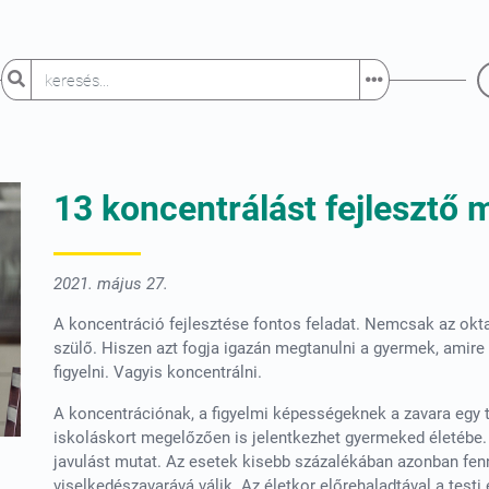
13 koncentrálást fejlesztő
2021. május 27.
A koncentráció fejlesztése fontos feladat. Nemcsak az okt
szülő. Hiszen azt fogja igazán megtanulni a gyermek, amire
figyelni. Vagyis koncentrálni.
A koncentrációnak, a figyelmi képességeknek a zavara egy 
iskoláskort megelőzően is jelentkezhet gyermeked életébe.
javulást mutat. Az esetek kisebb százalékában azonban fen
viselkedészavarává válik. Az életkor előrehaladtával a test