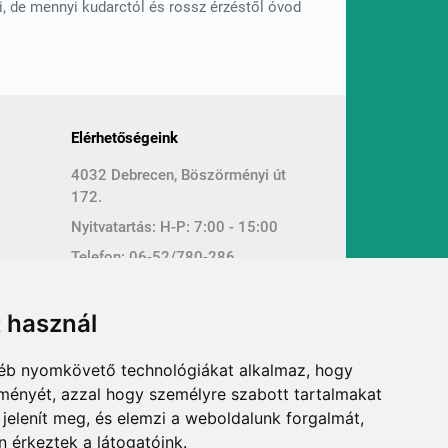
i, de mennyi kudarctól és rossz érzéstől óvod
Elérhetőségeink
4032 Debrecen, Böszörményi út
172.
Nyitvatartás: H-P: 7:00 - 15:00
Telefon:
06-52/780-286
rgyak
Mobil:
06-30/915-4190
E-mail:
pedellus@pedellus.hu
t használ
Kapcsolat
gyéb nyomkövető technológiákat alkalmaz, hogy
lményét, azzal hogy személyre szabott tartalmakat
 jelenít meg, és elemzi a weboldalunk forgalmát,
 érkeztek a látogatóink.