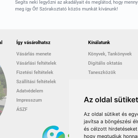
Segíts neki legyőzni az akadályait és meglátod, hogy menny
meg így Őt! Szórakoztató közös munkát kívánunk!
al
Így vásárolhatsz
Kínálatunk
Vásárlás menete
Könyvek, Tankönyvek
Vásárlási feltételek
Digitális oktatás
Fizetési feltételek
Taneszközök
Szállítási feltételek
Kézműves és ajándéktá
Adatvédelem
Hírek
Az oldal sütike
Impresszum
ÁSZF
Az oldal sütiket és e
javítsa a böngészési é
és célzott hirdetéseket
hogy megtudjuk honnan