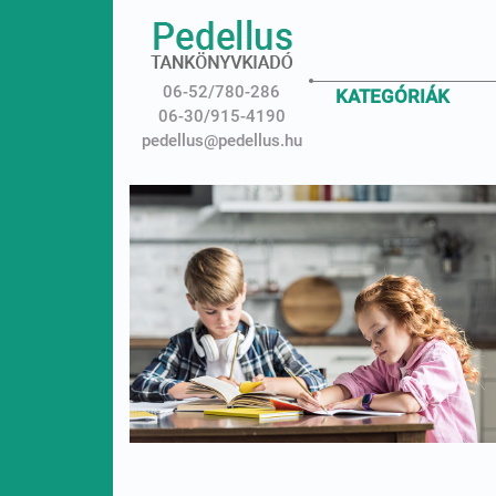
06-52/780-286
KATEGÓRIÁK
06-30/915-4190
pedellus@pedellus.hu