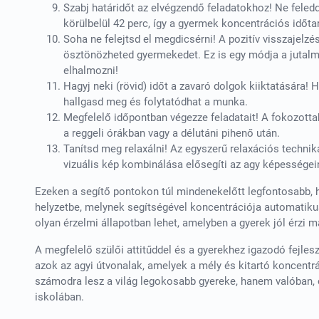
Szabj határidőt az elvégzendő feladatokhoz! Ne feledd
körülbelül 42 perc, így a gyermek koncentrációs időt
Soha ne felejtsd el megdicsérni! A pozitív visszajelz
ösztönözheted gyermekedet. Ez is egy módja a jutalma
elhalmozni!
Hagyj neki (rövid) időt a zavaró dolgok kiiktatására! 
hallgasd meg és folytatódhat a munka.
Megfelelő időpontban végezze feladatait! A fokozottab
a reggeli órákban vagy a délutáni pihenő után.
Tanítsd meg relaxálni! Az egyszerű relaxációs techniká
vizuális kép kombinálása elősegíti az agy képességein
Ezeken a segítő pontokon túl mindenekelőtt legfontosabb, 
helyzetbe, melynek segítségével koncentrációja automatikus
olyan érzelmi állapotban lehet, amelyben a gyerek jól érzi m
A megfelelő szülői attitűddel és a gyerekhez igazodó fejle
azok az agyi útvonalak, amelyek a mély és kitartó koncent
számodra lesz a világ legokosabb gyereke, hanem valóban, o
iskolában.