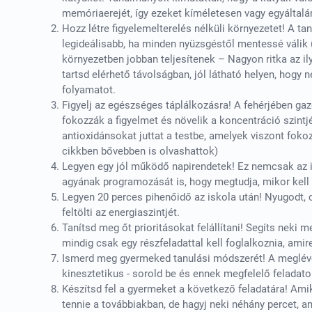
memóriaerejét, így ezeket kíméletesen vagy egyáltalá
Hozz létre figyelemelterelés nélküli környezetet! A ta
legideálisabb, ha minden nyüzsgéstől mentessé válik (
környezetben jobban teljesítenek – Nagyon ritka az i
tartsd elérhető távolságban, jól látható helyen, hogy 
folyamatot.
Figyelj az egészséges táplálkozásra! A fehérjében gaz
fokozzák a figyelmet és növelik a koncentráció szint
antioxidánsokat juttat a testbe, amelyek viszont foko
cikkben bővebben is olvashattok)
Legyen egy jól működő napirendetek! Ez nemcsak az 
agyának programozását is, hogy megtudja, mikor kell 
Legyen 20 perces pihenőidő az iskola után! Nyugodt, 
feltölti az energiaszintjét.
Tanítsd meg őt prioritásokat felállítani! Segíts neki 
mindig csak egy részfeladattal kell foglalkoznia, amire
Ismerd meg gyermeked tanulási módszerét! A meglévő 3
kinesztetikus - sorold be és ennek megfelelő feladato
Készítsd fel a gyermeket a következő feladatára! Amik
tennie a továbbiakban, de hagyj neki néhány percet, 