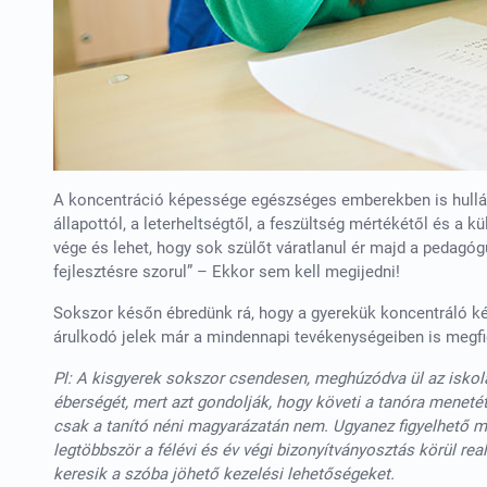
A koncentráció képessége egészséges emberekben is hullámzá
állapottól, a leterheltségtől, a feszültség mértékétől és a kü
vége és lehet, hogy sok szülőt váratlanul ér majd a pedagó
fejlesztésre szorul” – Ekkor sem kell megijedni!
Sokszor későn ébredünk rá, hogy a gyerekük koncentráló k
árulkodó jelek már a mindennapi tevékenységeiben is megfi
Pl: A kisgyerek sokszor csendesen, meghúzódva ül az iskol
éberségét, mert azt gondolják, hogy követi a tanóra meneté
csak a tanító néni magyarázatán nem. Ugyanez figyelhető m
legtöbbször a félévi és év végi bizonyítványosztás körül rea
keresik a szóba jöhető kezelési lehetőségeket.