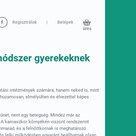
Regisztrálok
|
Belépek
üres
 módszer gyerekeknek
atási intézmények számára, hanem neked is, mint
 huzamosan, elmélyülten és élvezettel képes
tünet, nem egy betegség. Mindez már az
 A kamaszkor környékén viszont rendszerint
nmarad, és a felnőttkornak is meghatározó
i és lelki működésben egyaránt beállhatnak olyan