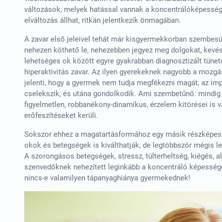
változások, melyek hatással vannak a koncentrálóképességre
elváltozás állhat, ritkán jelentkezik önmagában.
A zavar első jeleivel tehát már kisgyermekkorban szembesü
nehezen köthető le, nehezebben jegyez meg dolgokat, kevés
lehetséges ok között egyre gyakrabban diagnosztizált tüne
hiperaktivitás zavar. Az ilyen gyerekeknek nagyobb a mozgás
jelenti, hogy a gyermek nem tudja megfékezni magát, az impu
cselekszik, és utána gondolkodik. Ami szembetűnő: mindig 
figyelmetlen, robbanékony-dinamikus, érzelem kitörései is v
erőfeszítéseket kerüli.
Sokszor ehhez a magatartásformához egy másik részképesség
okok és betegségek is kiválthatják, de legtöbbször mégis le
A szorongásos betegségek, stressz, túlterheltség, kiégés, a
szenvedőknek nehezített leginkább a koncentráló képesség
nincs-e valamilyen tápanyaghiánya gyermekednek!