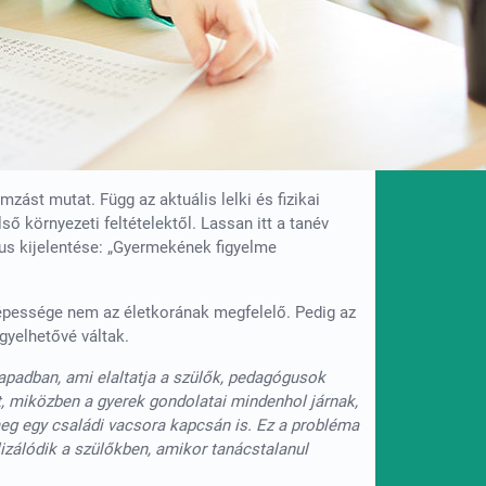
st mutat. Függ az aktuális lelki és fizikai
lső környezeti feltételektől. Lassan itt a tanév
gus kijelentése: „Gyermekének figyelme
épessége nem az életkorának megfelelő. Pedig az
gyelhetővé váltak.
apadban, ami elaltatja a szülők, pedagógusok
t, miközben a gyerek gondolatai mindenhol járnak,
eg egy családi vacsora kapcsán is. Ez a probléma
lizálódik a szülőkben, amikor tanácstalanul