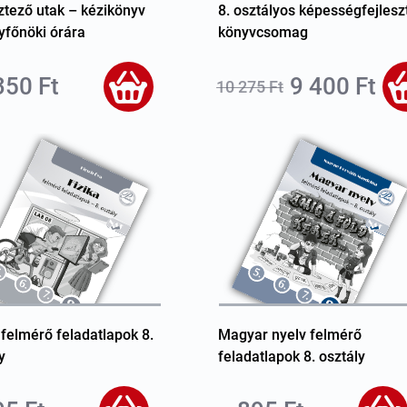
ztező utak – kézikönyv
8. osztályos képességfejlesz
yfőnöki órára
könyvcsomag
350 Ft
9 400 Ft
10 275 Ft
 felmérő feladatlapok 8.
Magyar nyelv felmérő
y
feladatlapok 8. osztály