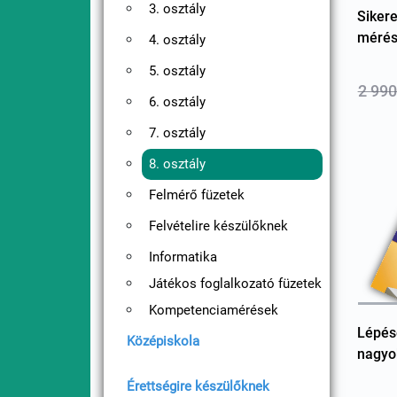
3. osztály
Siker
mérés
4. osztály
5. osztály
2 990
6. osztály
7. osztály
8. osztály
Felmérő füzetek
Felvételire készülőknek
Informatika
Játékos foglalkozató füzetek
Kompetenciamérések
Lépés
Középiskola
nagyo
Érettségire készülőknek