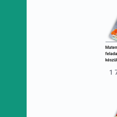
Matema
felad
készü
1 