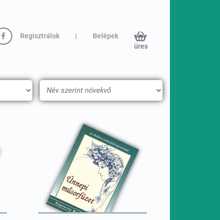
Regisztrálok
|
Belépek
üres