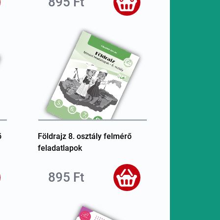
895 Ft
ő
Földrajz 8. osztály felmérő
feladatlapok
895 Ft