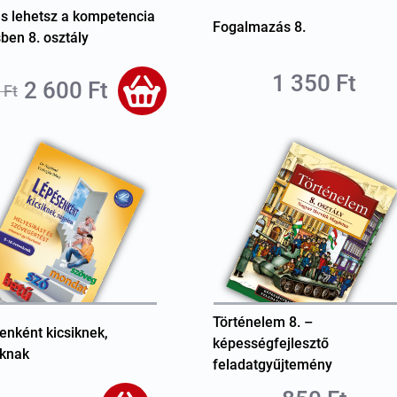
es lehetsz a kompetencia
Fogalmazás 8.
ben 8. osztály
1 350 Ft
2 600 Ft
 Ft
Történelem 8. –
enként kicsiknek,
képességfejlesztő
knak
feladatgyűjtemény