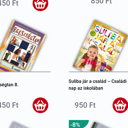
850 Ft
450 Ft
Suliba jár a család – Családi
ségtan 8.
nap az iskolában
450 Ft
950 Ft
-8%