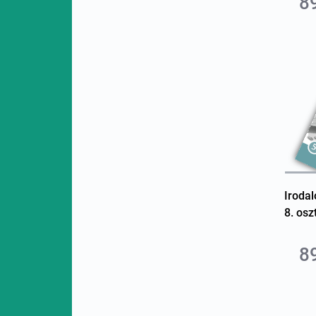
8
Iroda
8. osz
8