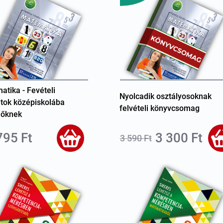
tika - Fevételi
Nyolcadik osztályosoknak
atok középiskolába
felvételi könyvcsomag
lőknek
795 Ft
3 300 Ft
3 590 Ft