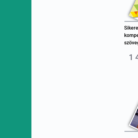
Sikere
kompe
szöveg
1 