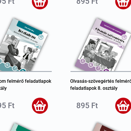
95 Ft
895 Ft
lom felmérő feladatlapok
Olvasás-szövegértés felmér
tály
feladatlapok 8. osztály
95 Ft
895 Ft