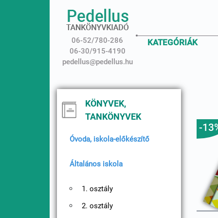
06-52/780-286
KATEGÓRIÁK
06-30/915-4190
pedellus@pedellus.hu
KÖNYVEK,
TANKÖNYVEK
-13
Óvoda, iskola-előkészítő
Általános iskola
1. osztály
2. osztály