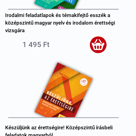
Irodalmi feladatlapok és témakifejtő esszék a
középszintű magyar nyelv és irodalom érettségi
vizsgára
1 495 Ft
Készüljünk az érettségire! Középszintű írásbeli
feladatok magyarból