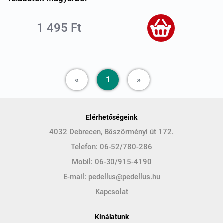
1 495 Ft
Previous
Next
«
1
»
Elérhetőségeink
4032 Debrecen, Böszörményi út 172.
Telefon:
06-52/780-286
Mobil:
06-30/915-4190
E-mail:
pedellus@pedellus.hu
Kapcsolat
Kínálatunk