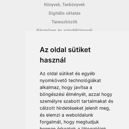
Könyvek, Tankönyvek
Digitális oktatás
Taneszközök
Kézműves és ajándéktárgyak
Hírek
Az oldal sütiket
Így vásárolhatsz
használ
Vásárlás menete
Vásárlási feltételek
Az oldal sütiket és egyéb
Fizetési feltételek
nyomkövető technológiákat
alkalmaz, hogy javítsa a
Szállítási feltételek
böngészési élményét, azzal hogy
Adatvédelem
személyre szabott tartalmakat és
Impresszum
célzott hirdetéseket jelenít meg,
ÁSZF
és elemzi a weboldalunk
forgalmát, hogy megtudjuk
honnan érkeztek a látogatóink.