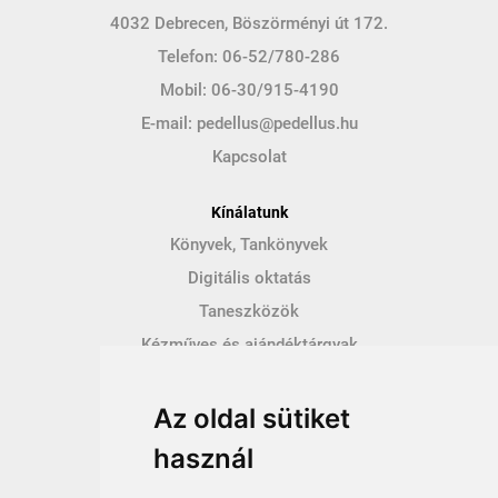
4032 Debrecen, Böszörményi út 172.
Telefon:
06-52/780-286
Mobil:
06-30/915-4190
E-mail:
pedellus@pedellus.hu
Kapcsolat
Kínálatunk
Könyvek, Tankönyvek
Digitális oktatás
Taneszközök
Kézműves és ajándéktárgyak
Hírek
Az oldal sütiket
Így vásárolhatsz
használ
Vásárlás menete