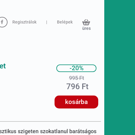
Regisztrálok
|
Belépek
üres
et
-20%
995 Ft
796 Ft
kosárba
asztikus szigeten szokatlanul barátságos