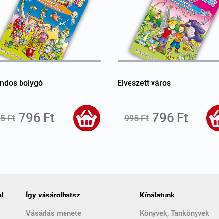
ndos bolygó
Elveszett város
796 Ft
796 Ft
5 Ft
995 Ft
al
Így vásárolhatsz
Kínálatunk
Vásárlás menete
Könyvek, Tankönyvek