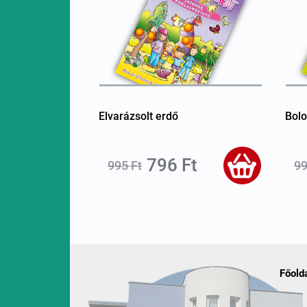
Elvarázsolt erdő
Bolo
796 Ft
995 Ft
99
Főold