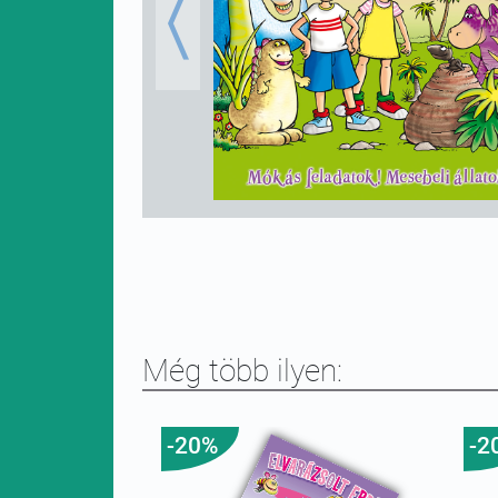
Previous
Még több ilyen:
-20%
-2