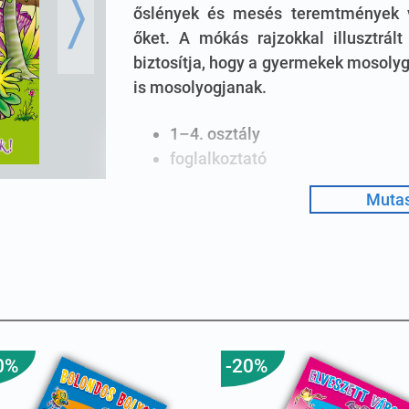
őslények és mesés teremtmények v
Next
őket. A mókás rajzokkal illusztrá
biztosítja, hogy a gyermekek mosolyg
is mosolyogjanak.
1–4. osztály
foglalkoztató
Mutas
0%
-20%