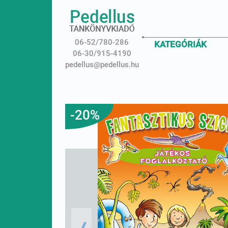
06-52/780-286
KATEGÓRIÁK
06-30/915-4190
pedellus@pedellus.hu
-20%