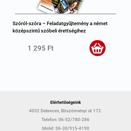
9–12. osztály
feladatgyűjtemény
Szóról-szóra – Feladatgyűjtemény a német
középszintű szóbeli érettségihez
1 295 Ft
Elérhetőségeink
4032 Debrecen, Böszörményi út 172.
Telefon:
06-52/780-286
Mobil:
06-30/915-4190