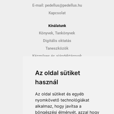
E-mail:
pedellus@pedellus.hu
Kapcsolat
Kínálatunk
Könyvek, Tankönyvek
Digitális oktatás
Taneszközök
Kézműves és ajándéktárgyak
Hírek
Az oldal sütiket
Így vásárolhatsz
használ
Vásárlás menete
Vásárlási feltételek
Az oldal sütiket és egyéb
Fizetési feltételek
nyomkövető technológiákat
alkalmaz, hogy javítsa a
Szállítási feltételek
böngészési élményét, azzal hogy