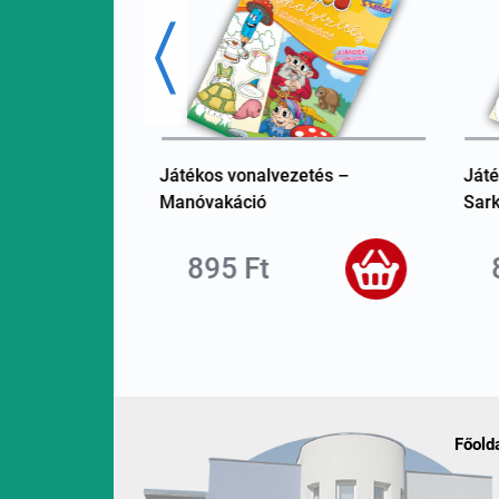
tés – Cirkuszi
Játékos vonalvezetés –
Játé
Manóvakáció
Sark
895 Ft
Főold