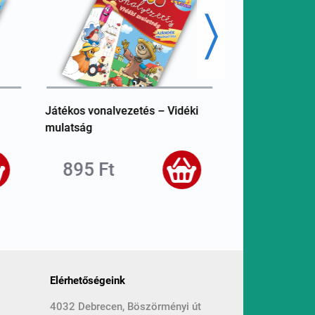
Játékos vonalvezetés – Vidéki
Iskolai sikerkal
mulatság
895 Ft
1 150 F
Elérhetőségeink
4032 Debrecen, Böszörményi út