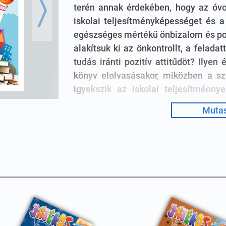
terén annak érdekében, hogy az óv
Next
iskolai teljesítményképességet és a
egészséges mértékű önbizalom és po
alakítsuk ki az önkontrollt, a felad
tudás iránti pozitív attitűdöt? Ilye
könyv elolvasásakor, miközben a sz
igyekszik az iskolai teljesítménny
gyakorlattal összekötni.
Mutas
óvoda
kézikönyv szülőknek, pedagógu