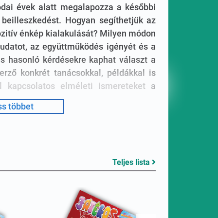
odai évek alatt megalapozza a későbbi
 beilleszkedést. Hogyan segíthetjük az
zitív énkép kialakulását? Milyen módon
attudatot, az együttműködés igényét és a
n és hasonló kérdésekre kaphat választ a
erző konkrét tanácsokkal, példákkal is
el kapcsolatos elméleti ismereteket a
s többet
soknak
Teljes lista