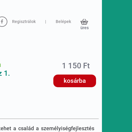
Regisztrálok
|
Belépek
üres
a
1 150 Ft
z 1.
kosárba
 tehet a család a személyiségfejlesztés