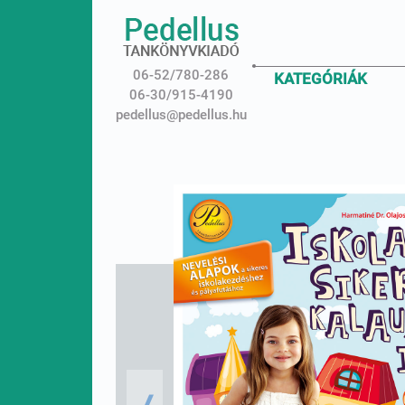
06-52/780-286
KATEGÓRIÁK
06-30/915-4190
pedellus@pedellus.hu