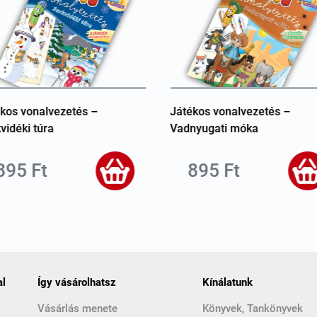
kos vonalvezetés –
Játékos vonalvezetés –
vidéki túra
Vadnyugati móka
895 Ft
895 Ft
al
Így vásárolhatsz
Kínálatunk
Vásárlás menete
Könyvek, Tankönyvek