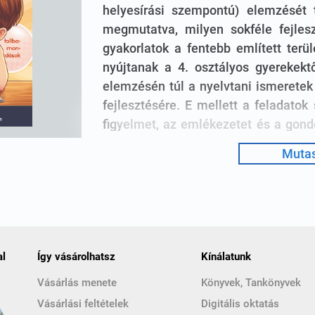
helyesírási szempontú) elemzését t
megmutatva, milyen sokféle fejles
gyakorlatok a fentebb említett terü
nyújtanak a 4. osztályos gyerekekt
elemzésén túl a nyelvtani ismeretek
fejlesztésére. E mellett a feladatok
figyelmet, az emlékezetet és a gon
vélemények megfogalmazására, a 
Mutas
megteremtésére.
A tanulságos szövegek tartalma se
szólások és közmondások értelme
különböző szempontú kereséseket. A 
során szerzett nyelvtani ismeret
al
Így vásárolhatsz
Kínálatunk
problémára. Elősegítik ezek megér
Vásárlás menete
Könyvek, Tankönyvek
által). A munkafüzetben helyet kapot
Vásárlási feltételek
Digitális oktatás
nyelvtani és helyesírási tudniva