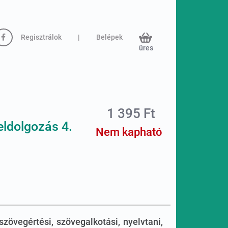
Regisztrálok
|
Belépek
üres
1 395 Ft
ldolgozás 4.
Nem kapható
zövegértési, szövegalkotási, nyelvtani,