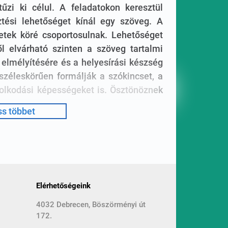
űzi ki célul. A feladatokon keresztül
ztési lehetőséget kínál egy szöveg. A
letek köré csoportosulnak. Lehetőséget
ől elvárható szinten a szöveg tartalmi
 elmélyítésére és a helyesírási készség
 széleskörűen formálják a szókincset, a
dolkodási képességeket is. Ösztönöznek
mindennapi élettel való kapcsolat
s többet
gítséget nyújt a hozzájuk kapcsolódó
zéséhez, terjedelme megkönnyíti a
feladatok segítenek áttekinteni a tanév
eket. Rámutatnak számos helyesírási
Elérhetőségeink
tését, alkalmazását (pl. tollbamondás
4032 Debrecen, Böszörményi út
t két tudáspróba, egy szövegértést, egy
172.
lókat ellenőrző. Minden feladatsor