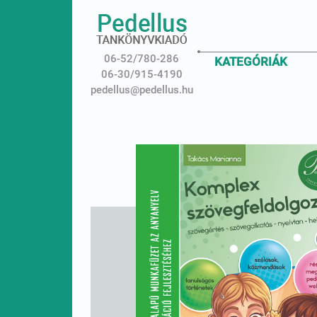
06-52/780-286
KATEGÓRIÁK
06-30/915-4190
pedellus@pedellus.hu