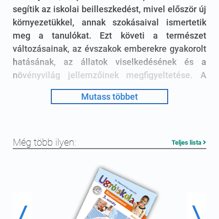
segítik az iskolai beilleszkedést, mivel először új
környezetükkel, annak szokásaival ismertetik
meg a tanulókat. Ezt követi a természet
változásainak, az évszakok emberekre gyakorolt
hatásának, az állatok viselkedésének és a
növényvilág jellemzőinek megfigyeltetése. A
tanulók megismerkedhetnek az emberi test
Mutass többet
felépítésével, az érzékszervek működésével, a
testi higiéniára vonatkozó alapvető
illemszabályokkal. Mindeközben egyszerű
kísérleteket végeznek, tanulmányi sétákon
Még több ilyen:
Teljes lista
vesznek részt. Az I. kötet feladatai az őszhöz és a
télhez, a II. köteté pedig a tavaszhoz és a nyárhoz
kapcsolódnak.
1. osztály
tankönyv