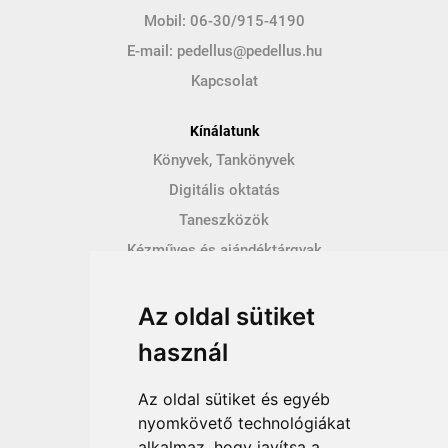
Mobil:
06-30/915-4190
E-mail:
pedellus@pedellus.hu
Kapcsolat
Kínálatunk
Könyvek, Tankönyvek
Digitális oktatás
Taneszközök
Kézműves és ajándéktárgyak
Hírek
Az oldal sütiket
Így vásárolhatsz
használ
Vásárlás menete
Vásárlási feltételek
Az oldal sütiket és egyéb
Fizetési feltételek
nyomkövető technológiákat
alkalmaz, hogy javítsa a