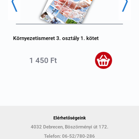
Környezetismeret 3. osztály 1. kötet
K
1 450 Ft
Elérhetőségeink
4032 Debrecen, Böszörményi út 172.
Telefon:
06-52/780-286