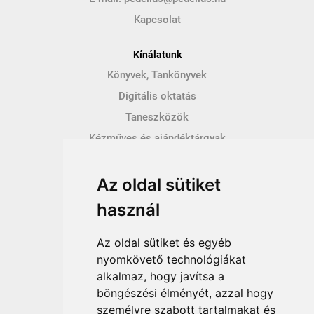
Kapcsolat
9–12. osztály
Engedélyszám: TKV/51-9/2017
Kínálatunk
tankönyv
Könyvek, Tankönyvek
Digitális oktatás
Taneszközök
Kézműves és ajándéktárgyak
Hírek
Az oldal sütiket
Így vásárolhatsz
használ
Vásárlás menete
Vásárlási feltételek
Az oldal sütiket és egyéb
Fizetési feltételek
nyomkövető technológiákat
alkalmaz, hogy javítsa a
Szállítási feltételek
böngészési élményét, azzal hogy
Adatvédelem
személyre szabott tartalmakat és