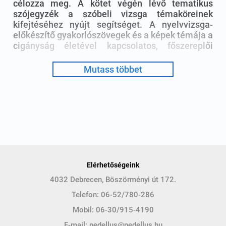
célozza meg. A kötet végén lévő tematikus
szójegyzék a szóbeli vizsga témaköreinek
kifejtéséhez nyújt segítséget. A nyelvvizsga-
előkészítő gyakorlószövegek és a képek témája a
cigányság életével kapcsolatos, főszereplői
cigány emberek. A szövegértési készség
fejlesztésére érdekes tartalmú olvasmányok
Mutass többet
szolgálnak. A Szöveggyűjteményt
Feladatgyűjtemény (és megoldási javaslat) is
követi, mely a szövegekhez kapcsolódóan
elsősorban a nyelvvizsgák feladattípusaiból nyújt
ízelítőt. A nyelvi-kulturális ismeretek
elmélyítésében Projektfeladatok is segítenek,
ezeket a középiskola alsóbb évfolyamain (is)
érdemes feldolgozni. A Függelékben rövid
tájékoztatást nyújtunk a nyelvvizsgák
Elérhetőségeink
követelményeiről. A feladatok megoldását külön
4032 Debrecen, Böszörményi út 172.
fejezetekben közöljük, valamint a romani
szövegek fordítását is.
Telefon:
06-52/780-286
Mobil:
06-30/915-4190
A könyv a Nemzeti Kulturális Alap
támogatásával készült.
E-mail:
pedellus@pedellus.hu