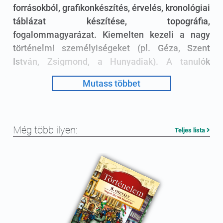
forrásokból, grafikonkészítés, érvelés, kronológiai
táblázat készítése, topográfia,
fogalommagyarázat. Kiemelten kezeli a nagy
történelmi személyiségeket (pl. Géza, Szent
István, Zsigmond, a Hunyadiak). A tanulók
érdeklődésének felkeltésében fontos szerepe
Mutass többet
lehet a játékosságnak: az évszám- és
keresztrejtvényeknek. Ez éppen olyan motiváló
lehet, mint ahogyan a szerepjátékok vagy a
középkori eredetű szólások magyarázatának
Még több ilyen:
Teljes lista
megismerésére ösztönző, kutatást igénylő
feladatok is.
6. osztály
feladatgyűjtemény