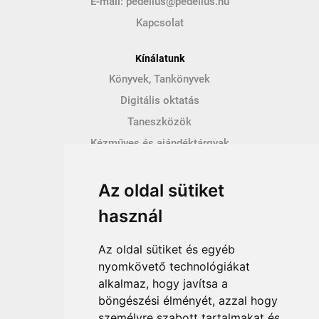
E-mail:
pedellus@pedellus.hu
Kapcsolat
Kínálatunk
Könyvek, Tankönyvek
Digitális oktatás
Taneszközök
Kézműves és ajándéktárgyak
Hírek
Az oldal sütiket
Így vásárolhatsz
használ
Vásárlás menete
Vásárlási feltételek
Az oldal sütiket és egyéb
Fizetési feltételek
nyomkövető technológiákat
alkalmaz, hogy javítsa a
Szállítási feltételek
böngészési élményét, azzal hogy
Adatvédelem
személyre szabott tartalmakat és