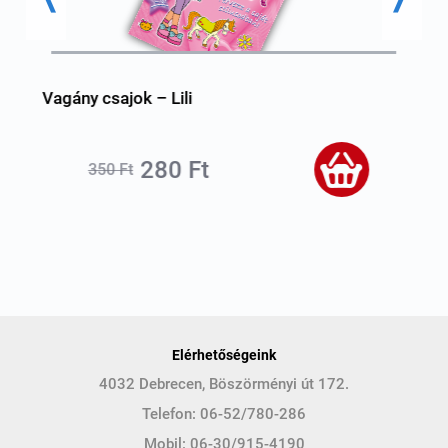
Vagány csajok – Lili
V
280 Ft
350 Ft
Elérhetőségeink
4032 Debrecen, Böszörményi út 172.
Telefon:
06-52/780-286
Mobil:
06-30/915-4190