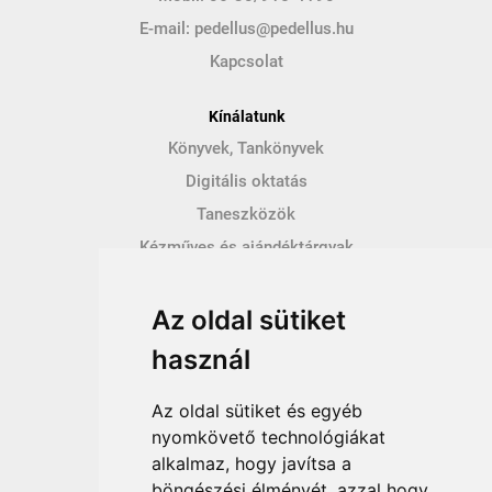
E-mail:
pedellus@pedellus.hu
Kapcsolat
Kínálatunk
Könyvek, Tankönyvek
Digitális oktatás
Taneszközök
Kézműves és ajándéktárgyak
Hírek
Az oldal sütiket
Így vásárolhatsz
használ
Vásárlás menete
Vásárlási feltételek
Az oldal sütiket és egyéb
Fizetési feltételek
nyomkövető technológiákat
alkalmaz, hogy javítsa a
Szállítási feltételek
böngészési élményét, azzal hogy