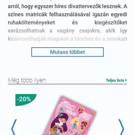
arról, hogy egyszer híres divattervezők lesznek. A
színes matricák felhasználásával igazán egyedi
ruhakölteményeket és kiegészítőket
varázsolhatnak a vagány csajokra, akik így
kicsinosíthatják magukat a tánchoz és a zenekari
próbákhoz.
Mutass többet
óvoda, 1. osztály
foglalkoztató
Még több ilyen:
Teljes lista
-20%