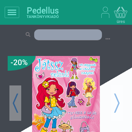
üres
-20%
Previous
Next