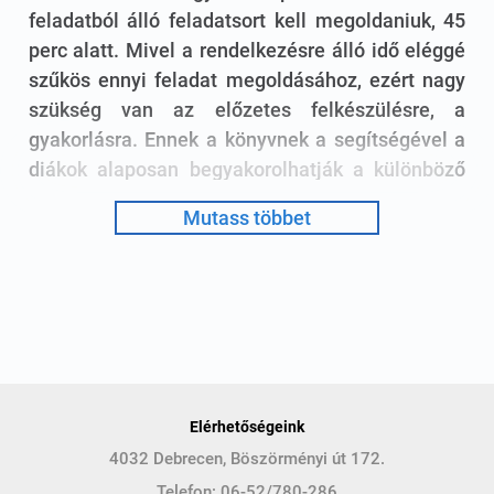
feladatból álló feladatsort kell megoldaniuk, 45
perc alatt. Mivel a rendelkezésre álló idő eléggé
szűkös ennyi feladat megoldásához, ezért nagy
szükség van az előzetes felkészülésre, a
gyakorlásra. Ennek a könyvnek a segítségével a
diákok alaposan begyakorolhatják a különböző
feladattípusokat, a részletes megoldásokkal
Mutass többet
pedig ellenőrizhetik tudásukat. A kiadvány 20
feladatsort tartalmaz 200 feladattal. Az egyes
feladatok mellett pontozási útmutató látható,
ezzel a feladatok értékeléséhez adunk
eligazodást. A feladatok tükrözik a központi
feladatlapok tartalmát, követik az évenként
megújuló feladatok sorát. Évről évre jelennek
Elérhetőségeink
meg olyan feladatok, amelyekkel eddig még nem
4032 Debrecen, Böszörményi út 172.
találkozhattunk, olyanok, amelyek megoldása az
Telefon:
06-52/780-286