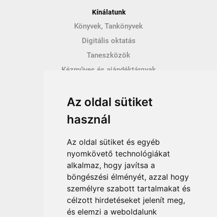
Kínálatunk
Könyvek, Tankönyvek
Digitális oktatás
Taneszközök
Kézműves és ajándéktárgyak
Hírek
Az oldal sütiket
Így vásárolhatsz
használ
Vásárlás menete
Vásárlási feltételek
Az oldal sütiket és egyéb
Fizetési feltételek
nyomkövető technológiákat
alkalmaz, hogy javítsa a
Szállítási feltételek
böngészési élményét, azzal hogy
Adatvédelem
személyre szabott tartalmakat és
Impresszum
célzott hirdetéseket jelenít meg,
ÁSZF
és elemzi a weboldalunk