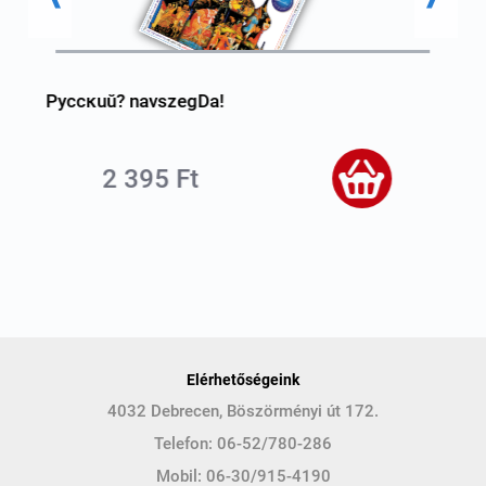
Pyccĸuŭ? navszegDa!
P
2 395 Ft
Elérhetőségeink
4032 Debrecen, Böszörményi út 172.
Telefon:
06-52/780-286
Mobil:
06-30/915-4190