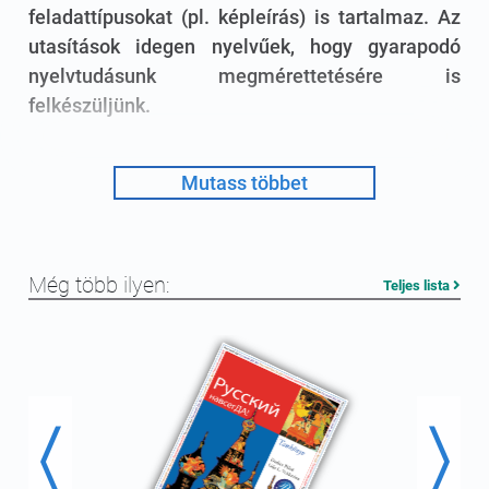
feladattípusokat (pl. képleírás) is tartalmaz. Az
utasítások idegen nyelvűek, hogy gyarapodó
nyelvtudásunk megmérettetésére is
felkészüljünk.
7. osztály
Mutass többet
munkafüzet
Még több ilyen:
Teljes lista