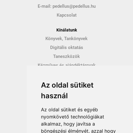
E-mail:
pedellus@pedellus.hu
Kapcsolat
Kínálatunk
Könyvek, Tankönyvek
Digitális oktatás
Taneszközök
Kézműves és ajándéktárgyak
Hírek
Az oldal sütiket
Így vásárolhatsz
használ
Vásárlás menete
Vásárlási feltételek
Az oldal sütiket és egyéb
Fizetési feltételek
nyomkövető technológiákat
alkalmaz, hogy javítsa a
Szállítási feltételek
böngészési élményét, azzal hogy