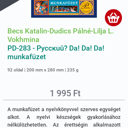
Becs Katalin-Dudics Pálné-Lilja L.
Vokhmina
PD-283 - Pyccĸuŭ? Da! Da! Da!
munkafüzet
92 oldal | 200 mm x 280 mm | 235 g
1 995 Ft
A munkafüzet a nyelvkönyvvel szerves egységet
alkot. A nyelvi készségek gyakorlásához
nélkülözhetetlen. Az érettségin alkalmazott