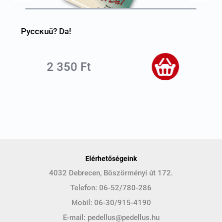
Pyccĸuŭ? Da!
2 350 Ft
Elérhetőségeink
4032 Debrecen, Böszörményi út 172.
Telefon:
06-52/780-286
Mobil:
06-30/915-4190
E-mail:
pedellus@pedellus.hu