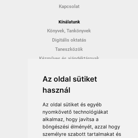
Kapcsolat
Kínálatunk
Könyvek, Tankönyvek
Digitális oktatás
Taneszközök
Kézműves és ajándéktárgyak
Hírek
Az oldal sütiket
Így vásárolhatsz
használ
Vásárlás menete
Vásárlási feltételek
Az oldal sütiket és egyéb
Fizetési feltételek
nyomkövető technológiákat
alkalmaz, hogy javítsa a
Szállítási feltételek
böngészési élményét, azzal hogy
Adatvédelem
személyre szabott tartalmakat és