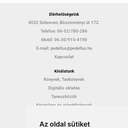
Elérhetőségeink
4032 Debrecen, Böszörményi út 172.
Telefon:
06-52/780-286
Mobil:
06-30/915-4190
E-mail:
pedellus@pedellus.hu
Kapcsolat
Kínálatunk
Könyvek, Tankönyvek
Digitális oktatás
Taneszközök
Kézműves és ajándéktárgyak
Hírek
Az oldal sütiket
Így vásárolhatsz