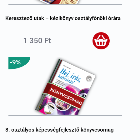
Keresztező utak – kézikönyv osztályfőnöki órára
1 350 Ft
-9%
8. osztályos képességfejlesztő könyvcsomag