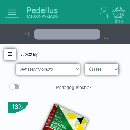
üres
8. osztály
Toggle navigation
Pedagógusoknak
-13%