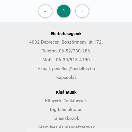
Previous
Next
«
1
»
Elérhetőségeink
4032 Debrecen, Böszörményi út 172.
Telefon:
06-52/780-286
Mobil:
06-30/915-4190
E-mail:
pedellus@pedellus.hu
Kapcsolat
Kínálatunk
Könyvek, Tankönyvek
Digitális oktatás
Taneszközök
Kézműves és ajándéktárgyak