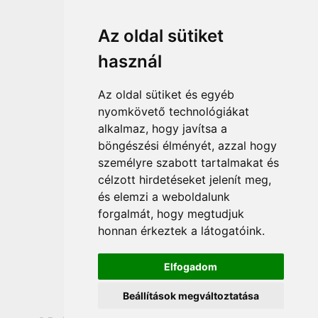
Hírek
Az oldal sütiket
Így vásárolhatsz
használ
Vásárlás menete
Vásárlási feltételek
Az oldal sütiket és egyéb
Fizetési feltételek
nyomkövető technológiákat
alkalmaz, hogy javítsa a
Szállítási feltételek
böngészési élményét, azzal hogy
Adatvédelem
személyre szabott tartalmakat és
Impresszum
célzott hirdetéseket jelenít meg,
ÁSZF
és elemzi a weboldalunk
forgalmát, hogy megtudjuk
honnan érkeztek a látogatóink.
Elfogadom
Beállítások megváltoztatása