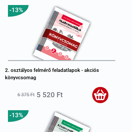
-13%
2. osztályos felmérő feladatlapok - akciós
könyvcsomag
5 520 Ft
6 375 Ft
-13%