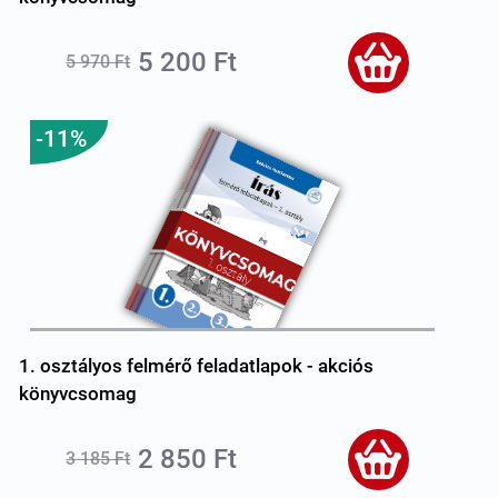
5 200 Ft
5 970 Ft
-11%
1. osztályos felmérő feladatlapok - akciós
könyvcsomag
2 850 Ft
3 185 Ft