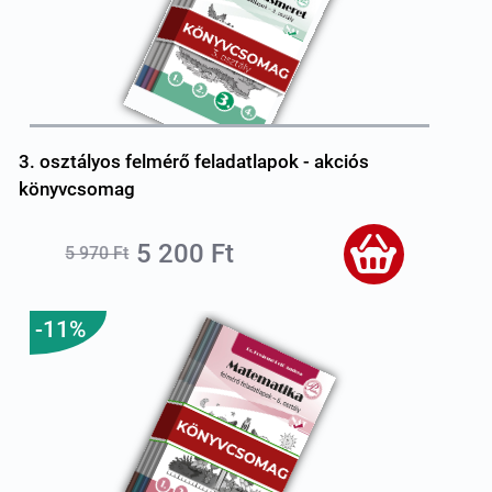
3. osztályos felmérő feladatlapok - akciós
könyvcsomag
5 200 Ft
5 970 Ft
-11%