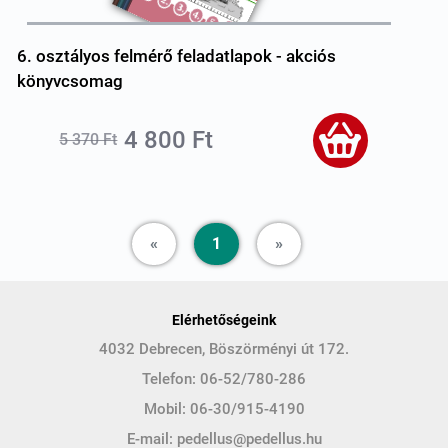
6. osztályos felmérő feladatlapok - akciós
könyvcsomag
4 800 Ft
5 370 Ft
Previous
Next
«
1
»
Elérhetőségeink
4032 Debrecen, Böszörményi út 172.
Telefon:
06-52/780-286
Mobil:
06-30/915-4190
E-mail:
pedellus@pedellus.hu