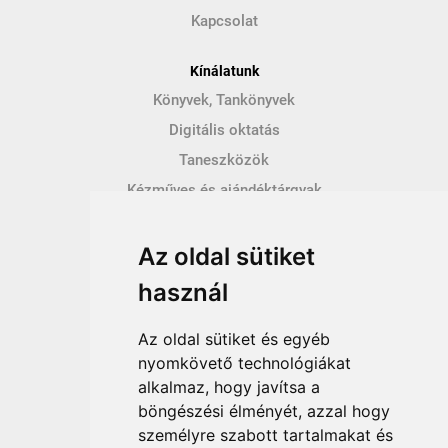
Kapcsolat
Kínálatunk
Könyvek, Tankönyvek
Digitális oktatás
Taneszközök
Kézműves és ajándéktárgyak
Hírek
Az oldal sütiket
Így vásárolhatsz
használ
Vásárlás menete
Vásárlási feltételek
Az oldal sütiket és egyéb
Fizetési feltételek
nyomkövető technológiákat
alkalmaz, hogy javítsa a
Szállítási feltételek
böngészési élményét, azzal hogy
Adatvédelem
személyre szabott tartalmakat és