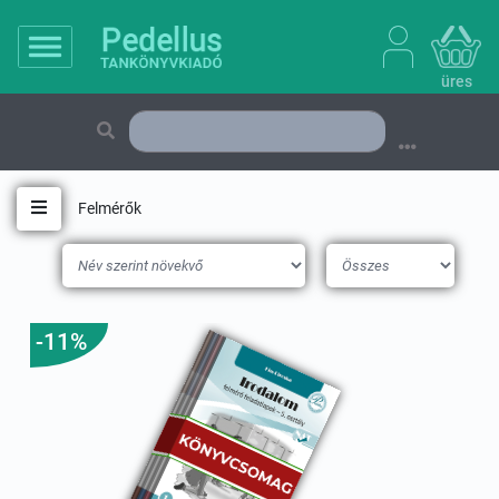
üres
Felmérők
Toggle navigation
-11%