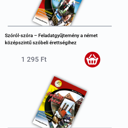
Szóról-szóra – Feladatgyűjtemény a német
középszintű szóbeli érettségihez
1 295 Ft