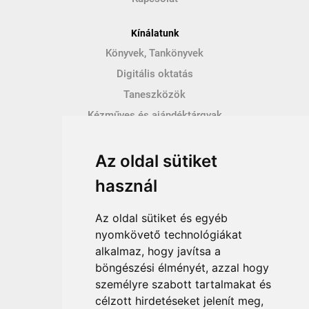
Kínálatunk
Könyvek, Tankönyvek
Digitális oktatás
Taneszközök
Kézműves és ajándéktárgyak
Hírek
Az oldal sütiket
Így vásárolhatsz
használ
Vásárlás menete
Vásárlási feltételek
Az oldal sütiket és egyéb
Fizetési feltételek
nyomkövető technológiákat
alkalmaz, hogy javítsa a
Szállítási feltételek
böngészési élményét, azzal hogy
Adatvédelem
személyre szabott tartalmakat és
Impresszum
célzott hirdetéseket jelenít meg,