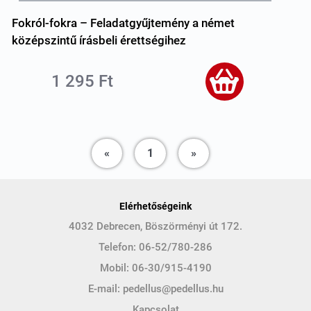
Fokról-fokra – Feladatgyűjtemény a német
középszintű írásbeli érettségihez
1 295 Ft
Previous
Next
«
1
»
Elérhetőségeink
4032 Debrecen, Böszörményi út 172.
Telefon:
06-52/780-286
Mobil:
06-30/915-4190
E-mail:
pedellus@pedellus.hu
Kapcsolat