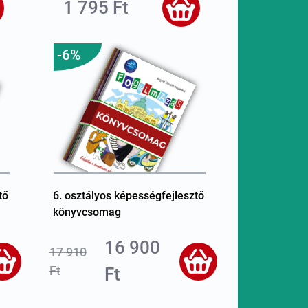
1 795 Ft
-6%
tő
6. osztályos képességfejlesztő
könyvcsomag
16 900
17 910
Ft
Ft