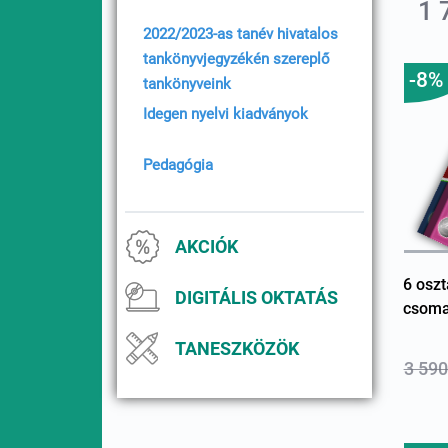
1 
2022/2023-as tanév hivatalos
tankönyvjegyzékén szereplő
-8%
tankönyveink
Idegen nyelvi kiadványok
Pedagógia
AKCIÓK
6 oszt
DIGITÁLIS OKTATÁS
csom
TANESZKÖZÖK
3 590