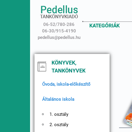
06-52/780-286
KATEGÓRIÁK
06-30/915-4190
pedellus@pedellus.hu
KÖNYVEK,
TANKÖNYVEK
Óvoda, iskola-előkészítő
Általános iskola
1. osztály
2. osztály