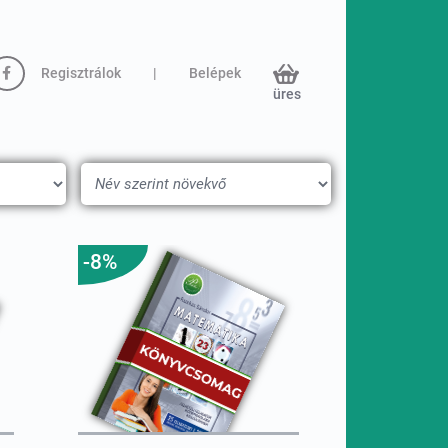
Regisztrálok
|
Belépek
üres
-8%