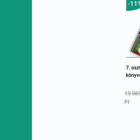
-11
7. osz
könyv
19 06
Ft