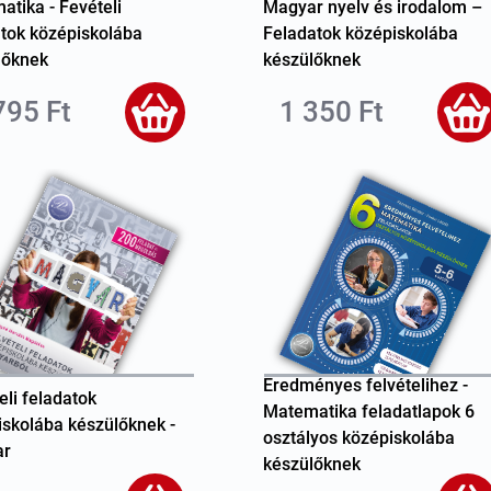
tika - Fevételi
Magyar nyelv és irodalom –
atok középiskolába
Feladatok középiskolába
lőknek
készülőknek
795 Ft
1 350 Ft
Eredményes felvételihez -
eli feladatok
Matematika feladatlapok 6
iskolába készülőknek -
osztályos középiskolába
ar
készülőknek