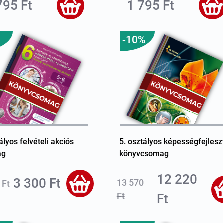
795 Ft
1 795 Ft
-10%
ályos felvételi akciós
5. osztályos képességfejlesz
ag
könyvcsomag
12 220
3 300 Ft
13 570
 Ft
Ft
Ft