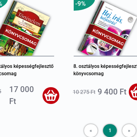
%
-9%
tályos képességfejlesztő
8. osztályos képességfejlesz
csomag
könyvcsomag
17 000
9 400 Ft
5
10 275 Ft
Ft
Previous
Ne
«
1
»