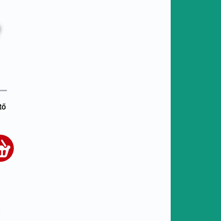
tő
xt