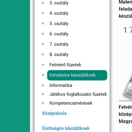
Matema
3. osztály
felad
4. osztály
készü
5. osztály
1 
6. osztály
7. osztály
8. osztály
Felmérő füzetek
Felvételire készülőknek
Informatika
Játékos foglalkozató füzetek
Kompetenciamérések
Felvét
Középiskola
közép
Magy
Érettségire készülőknek