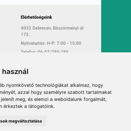
Elérhetőségeink
4032 Debrecen, Böszörményi út
172.
Nyitvatartás: H-P: 7:00 - 15:00
Telefon:
06-52/780-286
rgyak
Mobil:
06-30/915-4190
E-mail:
pedellus@pedellus.hu
t használ
Kapcsolat
gyéb nyomkövető technológiákat alkalmaz, hogy
lményét, azzal hogy személyre szabott tartalmakat
 jelenít meg, és elemzi a weboldalunk forgalmát,
 érkeztek a látogatóink.
tások megváltoztatása