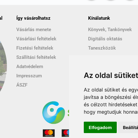
al
Így vásárolhatsz
Kínálatunk
Vásárlás menete
Könyvek, Tankönyvek
Vásárlási feltételek
Digitális oktatás
Fizetési feltételek
Taneszközök
Szállítási feltételek
Kézműves és ajándéktá
Adatvédelem
Hírek
Az oldal sütike
Impresszum
ÁSZF
Az oldal sütiket és e
javítsa a böngészési é
és célzott hirdetéseket
hogy megtudjuk honnan
Elfogadom
Beállí