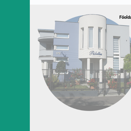
Főold