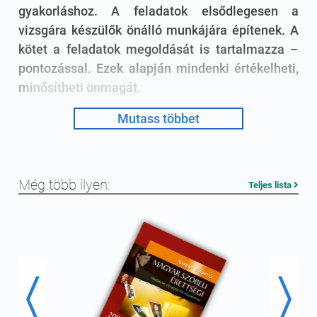
gyakorláshoz. A feladatok elsődlegesen a
vizsgára készülők önálló munkájára építenek. A
kötet a feladatok megoldását is tartalmazza –
pontozással. Ezek alapján mindenki értékelheti,
minősítheti önmagát.
Mutass többet
9–12. osztály
feladatgyűjtemény
Még több ilyen:
Teljes lista