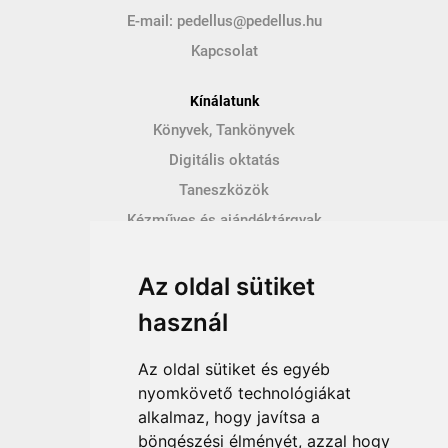
E-mail:
pedellus@pedellus.hu
Kapcsolat
Kínálatunk
Könyvek, Tankönyvek
Digitális oktatás
Taneszközök
Kézműves és ajándéktárgyak
Hírek
Az oldal sütiket
Így vásárolhatsz
használ
Vásárlás menete
Vásárlási feltételek
Az oldal sütiket és egyéb
Fizetési feltételek
nyomkövető technológiákat
alkalmaz, hogy javítsa a
Szállítási feltételek
böngészési élményét, azzal hogy