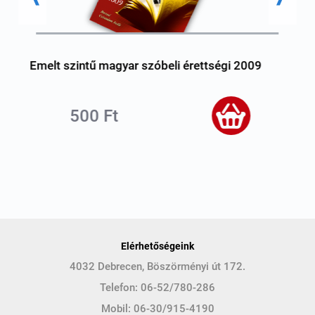
É
Emelt szintű magyar szóbeli érettségi 2009
é
500 Ft
Elérhetőségeink
4032 Debrecen, Böszörményi út 172.
Telefon:
06-52/780-286
Mobil:
06-30/915-4190