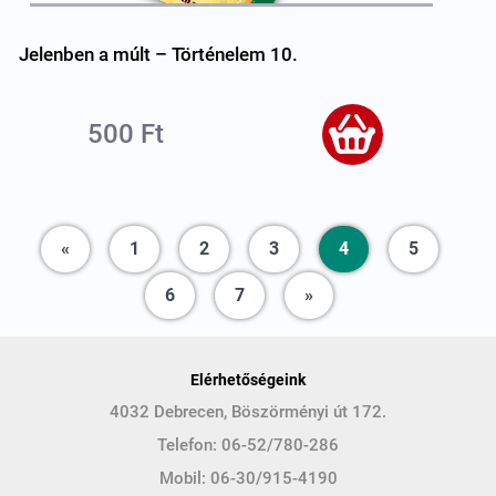
Jelenben a múlt – Történelem 10.
500 Ft
Previous
«
1
2
3
4
5
Next
6
7
»
Elérhetőségeink
4032 Debrecen, Böszörményi út 172.
Telefon:
06-52/780-286
Mobil:
06-30/915-4190