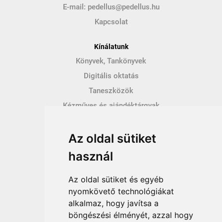
E-mail:
pedellus@pedellus.hu
Kapcsolat
Kínálatunk
Könyvek, Tankönyvek
Digitális oktatás
Taneszközök
Kézműves és ajándéktárgyak
Hírek
Az oldal sütiket
Így vásárolhatsz
használ
Vásárlás menete
Vásárlási feltételek
Az oldal sütiket és egyéb
Fizetési feltételek
nyomkövető technológiákat
alkalmaz, hogy javítsa a
Szállítási feltételek
böngészési élményét, azzal hogy
Adatvédelem