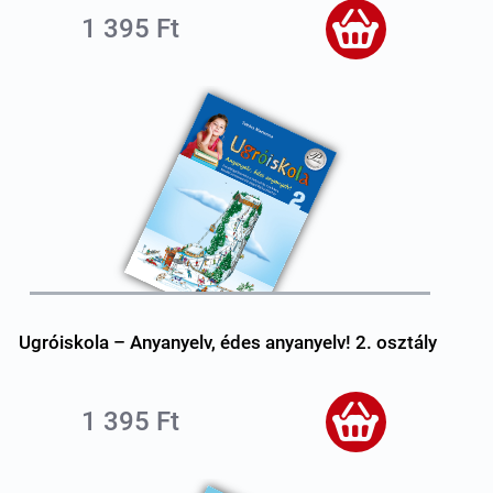
1 395 Ft
Ugróiskola – Anyanyelv, édes anyanyelv! 2. osztály
1 395 Ft