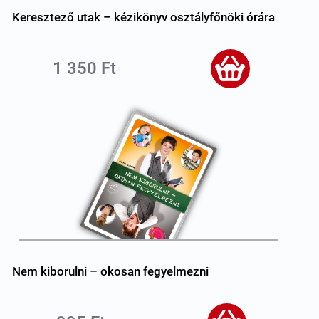
Keresztező utak – kézikönyv osztályfőnöki órára
1 350 Ft
Nem kiborulni – okosan fegyelmezni