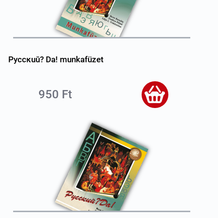
Pyccĸuŭ? Da! munkafüzet
950 Ft