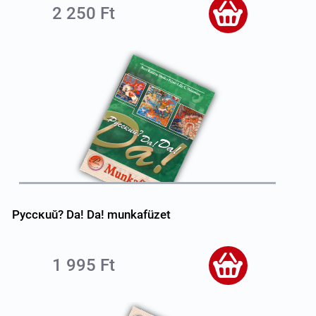
2 250 Ft
Pyccĸuŭ? Da! Da! munkafüzet
1 995 Ft