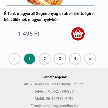
Értünk magyarul! Segédanyag szóbeli érettségire
készülőknek magyar nyelvből
1 495 Ft
Previous
Next
«
1
2
3
4
»
Elérhetőségeink
4032 Debrecen, Böszörményi út 172.
Telefon:
06-52/780-286
Mobil:
06-30/915-4190
E-mail:
pedellus@pedellus.hu