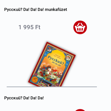
Pyccĸuŭ? Da! Da! Da! munkafüzet
1 995 Ft
Pyccĸuŭ? Da! Da! Da!