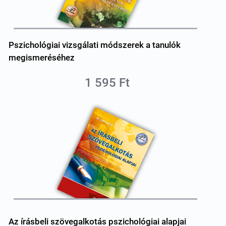
Pszichológiai vizsgálati módszerek a tanulók
megismeréséhez
1 595 Ft
Az írásbeli szövegalkotás pszichológiai alapjai