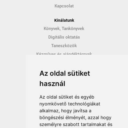
Kapcsolat
Kínálatunk
Könyvek, Tankönyvek
Digitális oktatás
Taneszközök
Kézműves és ajándéktárgyak
Hírek
Az oldal sütiket
Így vásárolhatsz
használ
Vásárlás menete
Vásárlási feltételek
Az oldal sütiket és egyéb
Fizetési feltételek
nyomkövető technológiákat
alkalmaz, hogy javítsa a
Szállítási feltételek
böngészési élményét, azzal hogy
Adatvédelem
személyre szabott tartalmakat és