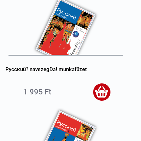
Pyccĸuŭ? navszegDa! munkafüzet
1 995 Ft