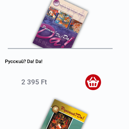
Pyccĸuŭ? Da! Da!
2 395 Ft