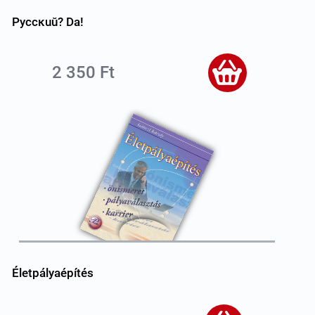
Pyccĸuŭ? Da!
2 350 Ft
Életpályaépítés