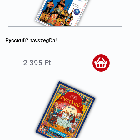
Pyccĸuŭ? navszegDa!
2 395 Ft