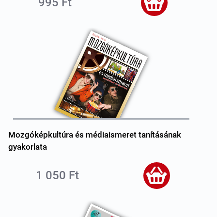
995 Ft
Mozgóképkultúra és médiaismeret tanításának
gyakorlata
1 050 Ft