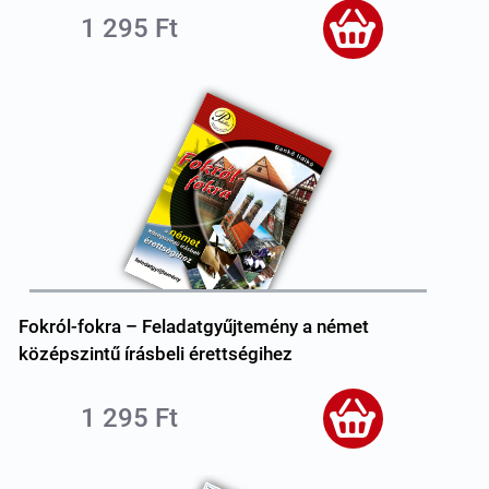
1 295 Ft
Fokról-fokra – Feladatgyűjtemény a német
középszintű írásbeli érettségihez
1 295 Ft