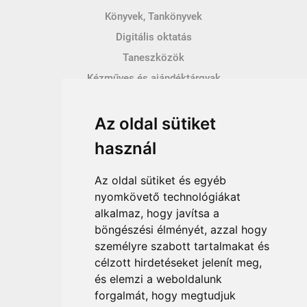
Könyvek, Tankönyvek
Digitális oktatás
Taneszközök
Kézműves és ajándéktárgyak
Hírek
Az oldal sütiket
Így vásárolhatsz
használ
Vásárlás menete
Vásárlási feltételek
Az oldal sütiket és egyéb
Fizetési feltételek
nyomkövető technológiákat
alkalmaz, hogy javítsa a
Szállítási feltételek
böngészési élményét, azzal hogy
Adatvédelem
személyre szabott tartalmakat és
Impresszum
célzott hirdetéseket jelenít meg,
ÁSZF
és elemzi a weboldalunk
forgalmát, hogy megtudjuk